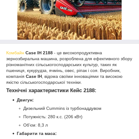
Комбайн
Case IH 2188
- це високопродуктивна
зернозбиральна машина, розроблена для ефективного збору
різноманітних сільськогосподарських культур, таких як
пшениця, кукурудза, ячмінь, овес, ріпак і соя. Виробник,
компанія
Case IH
, відома своїми інноваціями та високою
якістю сільськогосподарської техніки.
Технічні характеристики Кейс 2188:
Двигун:
Дизельний Cummins із турбонаддувом
Потужність: 280 к.с. (206 кВт)
Об’єм: 8,3 л
Габарити та маса: