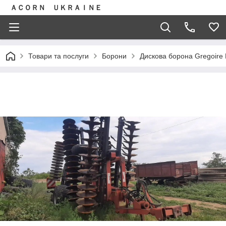
ＡＣＯＲＮ ＵＫＲＡＩＮＥ
Товари та послуги
Борони
Дискова борона Gregoire