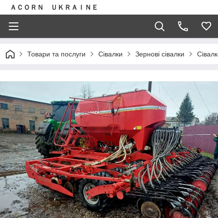
ＡＣＯＲＮ ＵＫＲＡＩＮＥ
Товари та послуги
Сівалки
Зернові сівалки
Сівалк