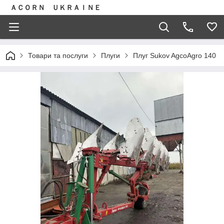
ＡＣＯＲＮ ＵＫＲＡＩＮＥ
Товари та послуги
Плуги
Плуг Sukov AgcoAgro 140