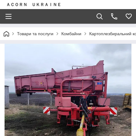
ＡＣＯＲＮ ＵＫＲＡＩＮＥ
Товари та послуги
Комбайни
Картоплезбиральний к