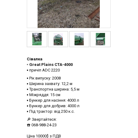
Сівалка
▫️ Great Plains CTA-4000
▪️ причіп ADC 2220
▪️ Рік випуску: 2008
▪️ Ширина захвату: 12,2 м
▪️ Транспортна ширина: 5,5 м
▪️ Міжряддя: 15 см
▪️ Бункер для насіння: 4000 л
▪️ Бункер для добрив: 4000 л
▪️ Під трактор: від 250 к.с.
🔎 Звертайтеся:
☎️ 068-988-24-23
Ціна 10000$ з ПДВ