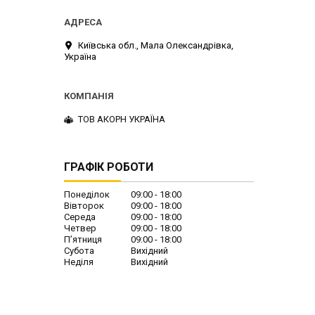
Київська обл., Мала Олександрівка,
Україна
ТОВ АКОРН УКРАЇНА
ГРАФІК РОБОТИ
Понеділок
09:00
18:00
Вівторок
09:00
18:00
Середа
09:00
18:00
Четвер
09:00
18:00
Пʼятниця
09:00
18:00
Субота
Вихідний
Неділя
Вихідний