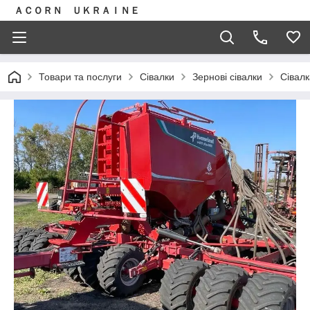
ＡＣＯＲＮ ＵＫＲＡＩＮＥ
Товари та послуги
Сівалки
Зернові сівалки
Сівалк