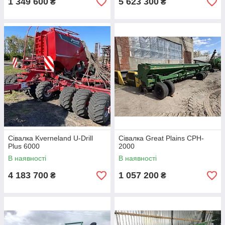
1 349 600
5 623 300
₴
₴
Сівалка Kverneland U-Drill
Сівалка Great Plains CPH-
Plus 6000
2000
В наявності
В наявності
4 183 700
1 057 200
₴
₴