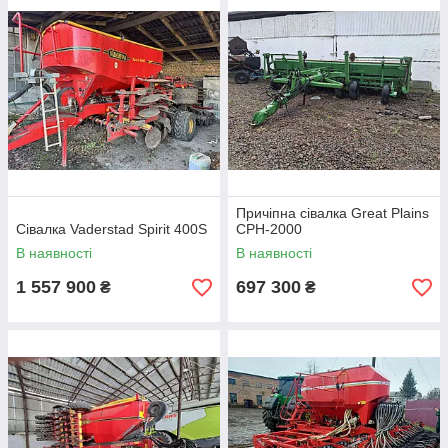
Причіпна сівалка Great Plains
Сівалка Vaderstad Spirit 400S
CPH-2000
В наявності
В наявності
1 557 900
697 300
₴
₴